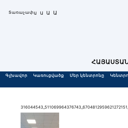
Skip
to
Ա
Տառաչափ։
Ա
Ա
Ա
content
ՀԱՅԱՍՏԱՆ
Գլխավոր
Կառուցվածք
Մեր կենտրոնը
Կենտրո
316044543_511069964376743_6704812959621272151