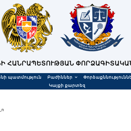
Ի ՀԱՆՐԱՊԵՏՈՒԹՅԱՆ ՓՈՐՁԱԳԻՏԱԿԱ
նի պատմություն
Բաժիններ
Փորձաքննությունն
Կայքի քարտեզ
_n