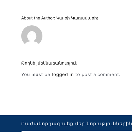
About the Author:
Կայքի Կառավարիչ
Թողնել մեկնաբանություն
You must be
logged in
to post a comment.
Բաժանորդագրվեք մեր նորությունների