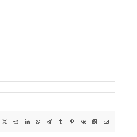
acebook
X
Reddit
LinkedIn
WhatsApp
Telegram
Tumblr
Pinterest
Vk
Xing
Email