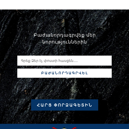
Բաժանորդագրվեք մեր
նորություններին
ԲԱԺԱՆՈՐԴԱԳՐՎԵԼ
ՀԱՐՑ ՓՈՐՁԱԳԵՏԻՆ