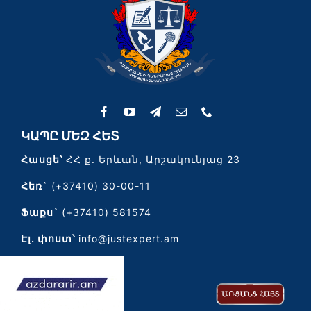
ԿԱՊԸ ՄԵԶ ՀԵՏ
Հասցե՝
ՀՀ ք. Երևան, Արշակունյաց 23
Հեռ`
(+37410) 30-00-11
Ֆաքս`
(+37410) 581574
Էլ․ փոստ՝
info@justexpert.am