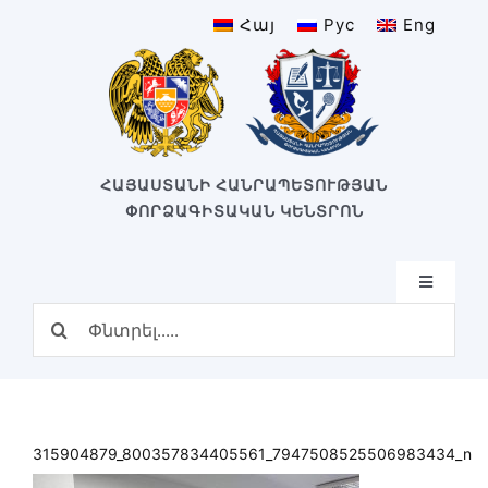
Skip
Հայ
Рус
Eng
to
content
ՀԱՅԱՍՏԱՆԻ ՀԱՆՐԱՊԵՏՈՒԹՅԱՆ
ՓՈՐՁԱԳԻՏԱԿԱՆ ԿԵՆՏՐՈՆ
Toggle
Navigatio
Search
Գլխավոր
for:
Կառուցվածք
Մեր կենտրոնը
Կենտրոնի պատմություն
315904879_800357834405561_7947508525506983434_n
Բաժիններ