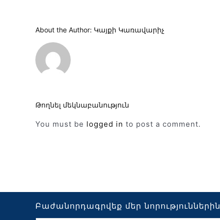
About the Author:
Կայքի Կառավարիչ
Թողնել մեկնաբանություն
You must be
logged in
to post a comment.
Բաժանորդագրվեք մեր նորությունների