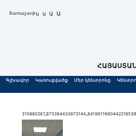
Skip
to
Ա
Տառաչափ։
Ա
Ա
Ա
content
ՀԱՅԱՍՏԱՆ
Գլխավոր
Կառուցվածք
Մեր կենտրոնը
Կենտրո
315880267_873384433673144_8419611660442218539