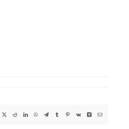
acebook
X
Reddit
LinkedIn
WhatsApp
Telegram
Tumblr
Pinterest
Vk
Xing
Email