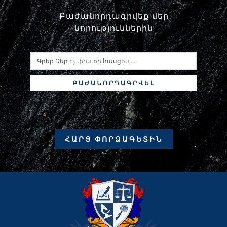
Բաժանորդագրվեք մեր
նորություններին
ԲԱԺԱՆՈՐԴԱԳՐՎԵԼ
ՀԱՐՑ ՓՈՐՁԱԳԵՏԻՆ