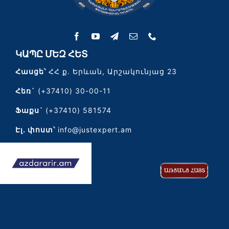
ԿԱՊԸ ՄԵԶ ՀԵՏ
Հասցե՝
ՀՀ ք. Երևան, Արշակունյաց 23
Հեռ`
(+37410) 30-00-11
Ֆաքս`
(+37410) 581574
Էլ․ փոստ՝
info@justexpert.am