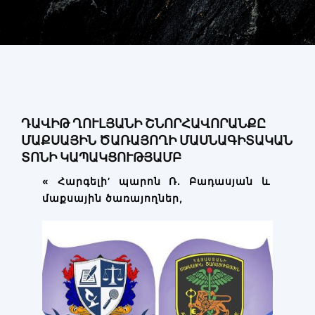
Փորձաքննությունների տեսակները
Նորություններ
Գրադարան
Կայքի քարտեզ
ԴԱՎԻԹ ՂՈՒԼՅԱՆԻ ՇՆՈՐՀԱՎՈՐԱՆՔԸ
ՄԱՔՍԱՅԻՆ ԾԱՌԱՅՈՂԻ ՄԱՍՆԱԳԻՏԱԿԱՆ
ՏՈՆԻ ԿԱՊԱԿՑՈՒԹՅԱՄԲ
«
Հարգելի
’
պարոն Ռ. Բադասյան և
մաքսային
ծառայողներ
,