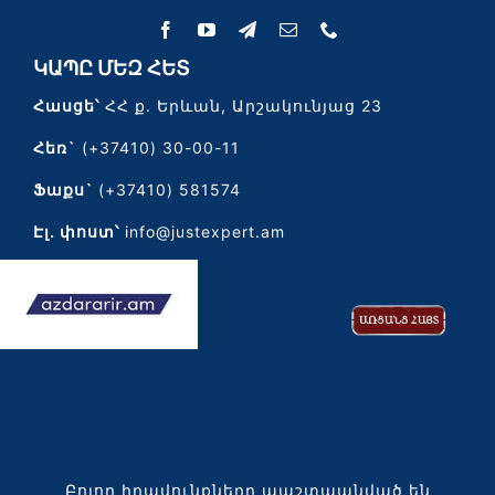
ԿԱՊԸ ՄԵԶ ՀԵՏ
Հասցե՝
ՀՀ ք. Երևան, Արշակունյաց 23
Հեռ`
(+37410) 30-00-11
Ֆաքս`
(+37410) 581574
Էլ․ փոստ՝
info@justexpert.am
Բոլոր իրավունքները պաշտպանված են