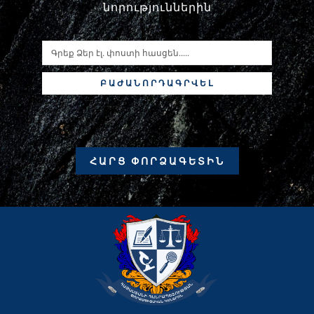
նորություններին
ԲԱԺԱՆՈՐԴԱԳՐՎԵԼ
ՀԱՐՑ ՓՈՐՁԱԳԵՏԻՆ