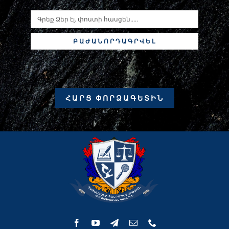
ԲԱԺԱՆՈՐԴԱԳՐՎԵԼ
ՀԱՐՑ ՓՈՐՁԱԳԵՏԻՆ