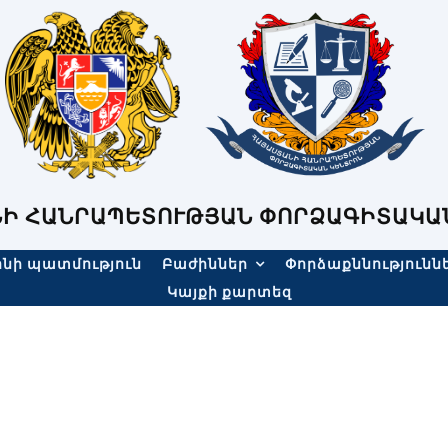
Ի ՀԱՆՐԱՊԵՏՈՒԹՅԱՆ ՓՈՐՁԱԳԻՏԱԿԱ
նի պատմություն
Բաժիններ
Փորձաքննությունն
Կայքի քարտեզ