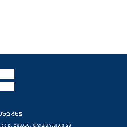
ն
ՄԵԶ ՀԵՏ
ՀՀ ք. Երևան, Արշակունյաց 23