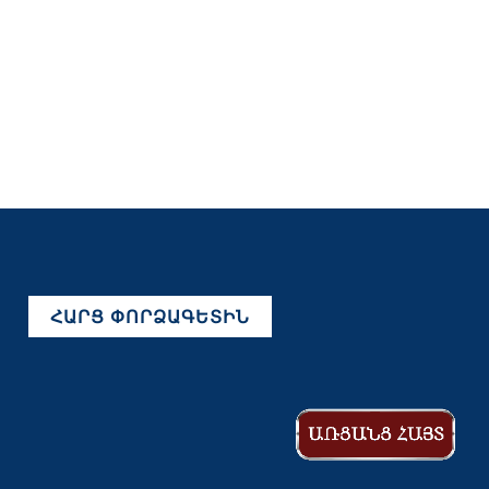
ՀԱՐՑ ՓՈՐՁԱԳԵՏԻՆ