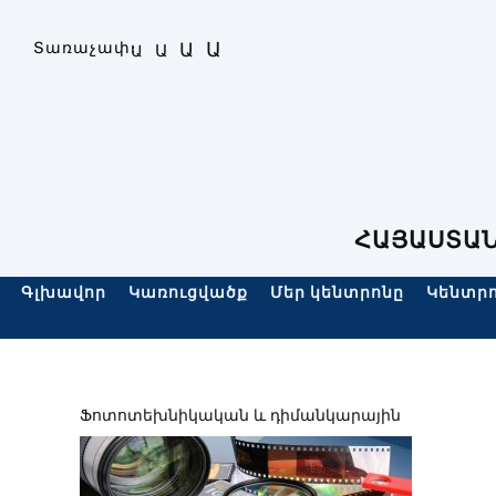
Skip
to
Ա
Տառաչափ։
Ա
Ա
Ա
content
ՀԱՅԱՍՏԱՆ
Գլխավոր
Կառուցվածք
Մեր կենտրոնը
Կենտրո
Ֆոտոտեխնիկական և դիմանկարային