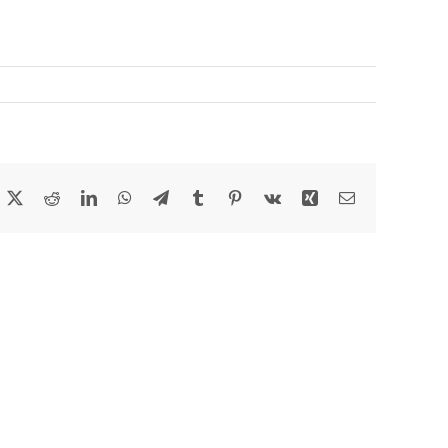
acebook
X
Reddit
LinkedIn
WhatsApp
Telegram
Tumblr
Pinterest
Vk
Xing
Email