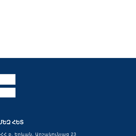
ն
ՄԵԶ ՀԵՏ
ՀՀ ք. Երևան, Արշակունյաց 23