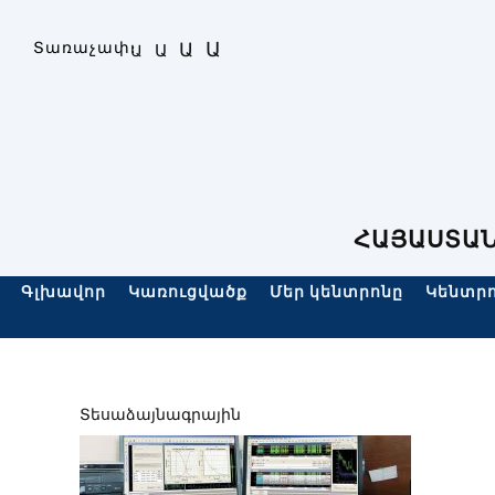
Skip
to
Ա
Տառաչափ։
Ա
Ա
Ա
content
ՀԱՅԱՍՏԱՆ
Գլխավոր
Կառուցվածք
Մեր կենտրոնը
Կենտրո
Տեսաձայնագրային