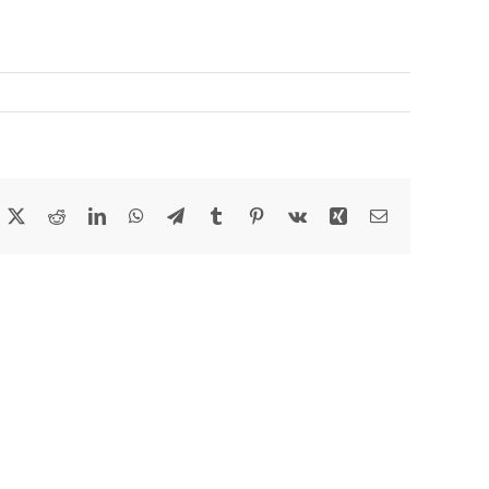
acebook
X
Reddit
LinkedIn
WhatsApp
Telegram
Tumblr
Pinterest
Vk
Xing
Email