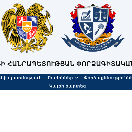
Ի ՀԱՆՐԱՊԵՏՈՒԹՅԱՆ ՓՈՐՁԱԳԻՏԱԿԱ
նի պատմություն
Բաժիններ
Փորձաքննությունն
Կայքի քարտեզ