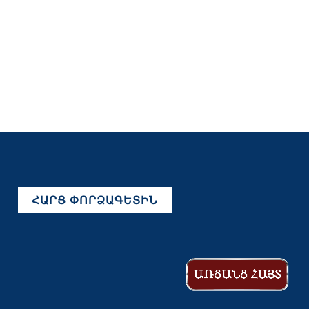
ՀԱՐՑ ՓՈՐՁԱԳԵՏԻՆ