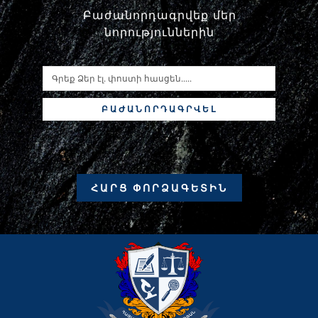
Բաժանորդագրվեք մեր
նորություններին
ԲԱԺԱՆՈՐԴԱԳՐՎԵԼ
ՀԱՐՑ ՓՈՐՁԱԳԵՏԻՆ