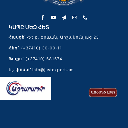
ԿԱՊԸ ՄԵԶ ՀԵՏ
Հասցե՝
ՀՀ ք. Երևան, Արշակունյաց 23
Հեռ`
(+37410) 30-00-11
Ֆաքս`
(+37410) 581574
Էլ․ փոստ՝
info@justexpert.am