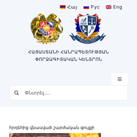
Skip
Հայ
Рус
Eng
to
content
ՀԱՅԱՍՏԱՆԻ ՀԱՆՐԱՊԵՏՈՒԹՅԱՆ
ՓՈՐՁԱԳԻՏԱԿԱՆ ԿԵՆՏՐՈՆ
Toggle
Navigatio
Search
Գլխավոր
for:
Կառուցվածք
Մեր կենտրոնը
Կենտրոնի պատմություն
հրդեհից վնասված շարժական գույքի
Բաժիններ