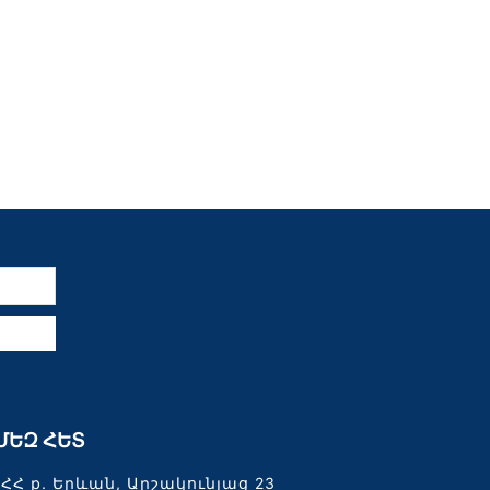
ն
ՄԵԶ ՀԵՏ
ՀՀ ք. Երևան, Արշակունյաց 23