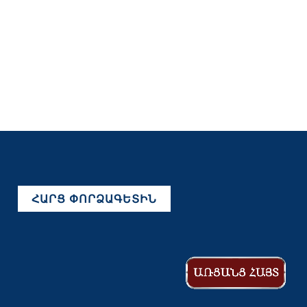
ՀԱՐՑ ՓՈՐՁԱԳԵՏԻՆ