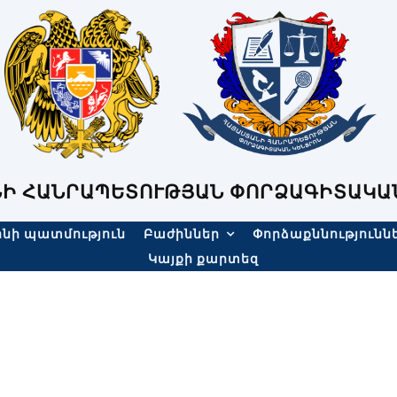
Ի ՀԱՆՐԱՊԵՏՈՒԹՅԱՆ ՓՈՐՁԱԳԻՏԱԿԱ
նի պատմություն
Բաժիններ
Փորձաքննությունն
Կայքի քարտեզ