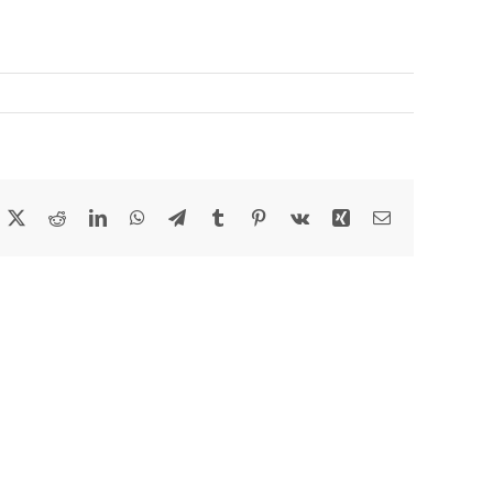
acebook
X
Reddit
LinkedIn
WhatsApp
Telegram
Tumblr
Pinterest
Vk
Xing
Email