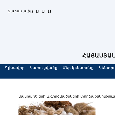
Skip
to
Ա
Տառաչափ։
Ա
Ա
Ա
content
ՀԱՅԱՍՏԱՆ
Գլխավոր
Կառուցվածք
Մեր կենտրոնը
Կենտրո
մանրաթելերի և գործվածքների փորձաքննություն