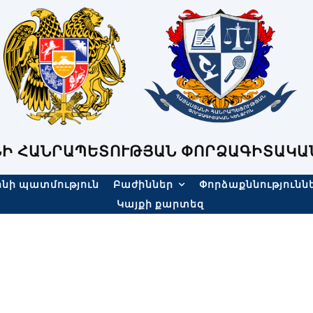
Ի ՀԱՆՐԱՊԵՏՈՒԹՅԱՆ ՓՈՐՁԱԳԻՏԱԿԱ
նի պատմություն
Բաժիններ
Փորձաքննությունն
Կայքի քարտեզ