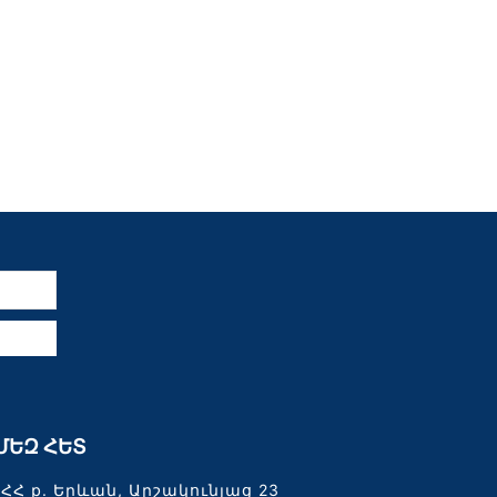
ն
ՄԵԶ ՀԵՏ
ՀՀ ք. Երևան, Արշակունյաց 23