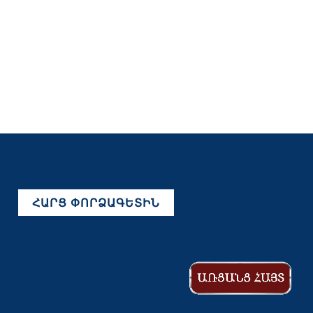
ՀԱՐՑ ՓՈՐՁԱԳԵՏԻՆ