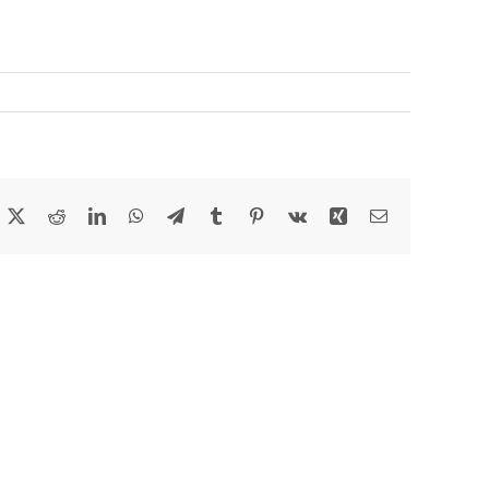
acebook
X
Reddit
LinkedIn
WhatsApp
Telegram
Tumblr
Pinterest
Vk
Xing
Email