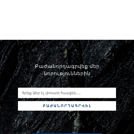
Բաժանորդագրվեք մեր
նորություններին
ԲԱԺԱՆՈՐԴԱԳՐՎԵԼ