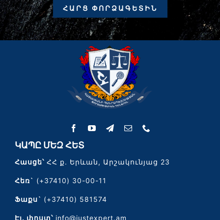
ՀԱՐՑ ՓՈՐՁԱԳԵՏԻՆ
ԿԱՊԸ ՄԵԶ ՀԵՏ
Հասցե՝
ՀՀ ք. Երևան, Արշակունյաց 23
Հեռ`
(+37410) 30-00-11
Ֆաքս`
(+37410) 581574
Էլ․ փոստ՝
info@justexpert.am