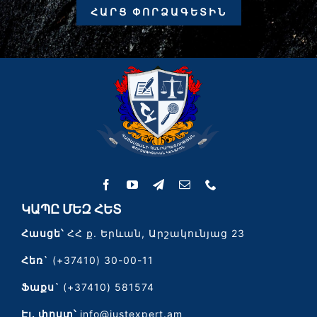
ՀԱՐՑ ՓՈՐՁԱԳԵՏԻՆ
ԿԱՊԸ ՄԵԶ ՀԵՏ
Հասցե՝
ՀՀ ք. Երևան, Արշակունյաց 23
Հեռ`
(+37410) 30-00-11
Ֆաքս`
(+37410) 581574
Էլ․ փոստ՝
info@justexpert.am