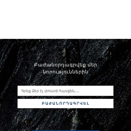
Բաժանորդագրվեք մեր
նորություններին
ԲԱԺԱՆՈՐԴԱԳՐՎԵԼ