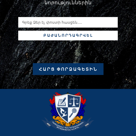
նորություններին
ԲԱԺԱՆՈՐԴԱԳՐՎԵԼ
ՀԱՐՑ ՓՈՐՁԱԳԵՏԻՆ