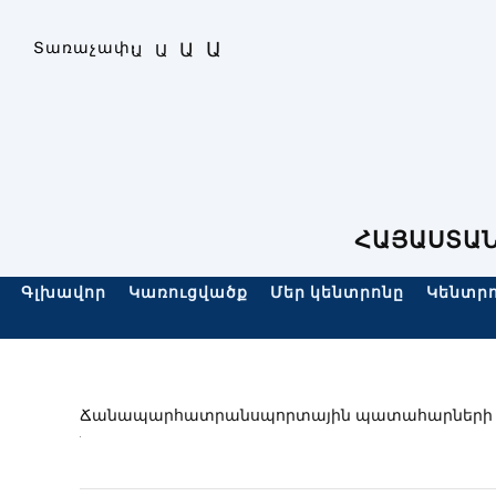
Skip
to
Ա
Տառաչափ։
Ա
Ա
Ա
content
ՀԱՅԱՍՏԱՆ
Գլխավոր
Կառուցվածք
Մեր կենտրոնը
Կենտրո
Ճանապարհատրանսպորտային պատահարների փո