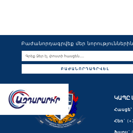
Բաժանորդագրվեք մեր նորությունների
ԲԱԺԱՆՈՐԴԱԳՐՎԵԼ
ԿԱՊԸ 
Հասցե՝
Հեռ`
(+
Ֆաքս`