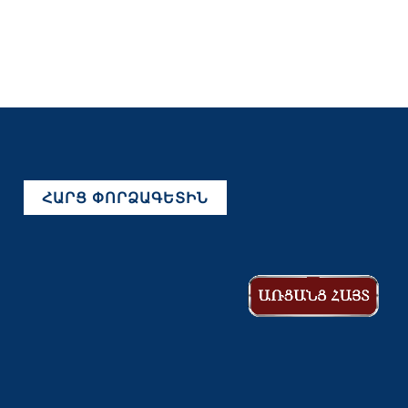
ՀԱՐՑ ՓՈՐՁԱԳԵՏԻՆ