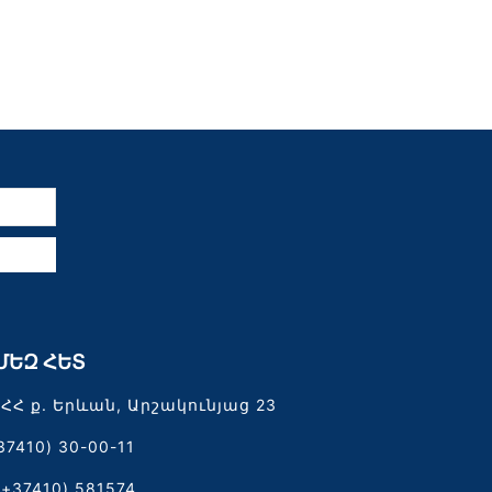
ն
ՄԵԶ ՀԵՏ
ՀՀ ք. Երևան, Արշակունյաց 23
37410) 30-00-11
(+37410) 581574