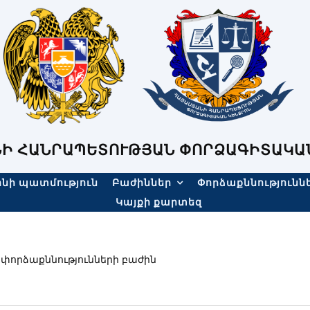
Ի ՀԱՆՐԱՊԵՏՈՒԹՅԱՆ ՓՈՐՁԱԳԻՏԱԿԱ
նի պատմություն
Բաժիններ
Փորձաքննությունն
Կայքի քարտեզ
րձաքննությունների բաժին