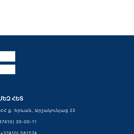
ն
ՄԵԶ ՀԵՏ
ՀՀ ք. Երևան, Արշակունյաց 23
37410) 30-00-11
(+37410) 581574