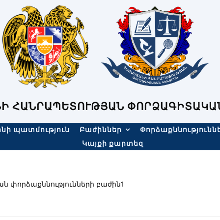
Ի ՀԱՆՐԱՊԵՏՈՒԹՅԱՆ ՓՈՐՁԱԳԻՏԱԿԱ
նի պատմություն
Բաժիններ
Փորձաքննությունն
Կայքի քարտեզ
 փորձաքննությունների բաժին1