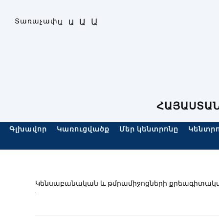
Skip
to
Ա
Տառաչափ։
Ա
Ա
Ա
content
ՀԱՅԱՍՏԱՆ
Գլխավոր
Կառուցվածք
Մեր կենտրոնը
Կենտրո
Կենսաբանական և թմրամիջոցների քրեագիտական