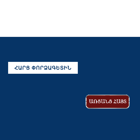
ՀԱՐՑ ՓՈՐՁԱԳԵՏԻՆ