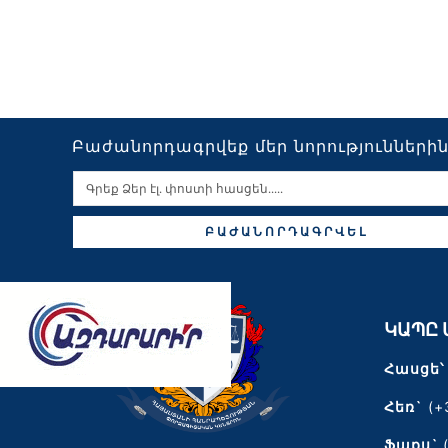
Բաժանորդագրվեք մեր նորությունների
ԲԱԺԱՆՈՐԴԱԳՐՎԵԼ
ԿԱՊԸ 
Հասցե՝
Հեռ`
(+
Ֆաքս`