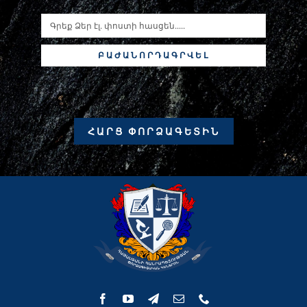
ԲԱԺԱՆՈՐԴԱԳՐՎԵԼ
ՀԱՐՑ ՓՈՐՁԱԳԵՏԻՆ