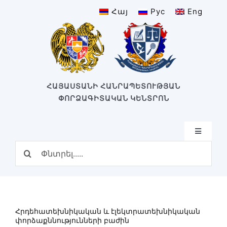
Skip
Հայ
Рус
Eng
to
content
ՀԱՅԱՍՏԱՆԻ ՀԱՆՐԱՊԵՏՈՒԹՅԱՆ
ՓՈՐՁԱԳԻՏԱԿԱՆ ԿԵՆՏՐՈՆ
Toggle
Navigatio
Search
Գլխավոր
for:
Կառուցվածք
Մեր կենտրոնը
Կենտրոնի պատմություն
Հրդեհատեխնիկական և էլեկտրատեխնիկական
Բաժիններ
փորձաքննությունների բաժին