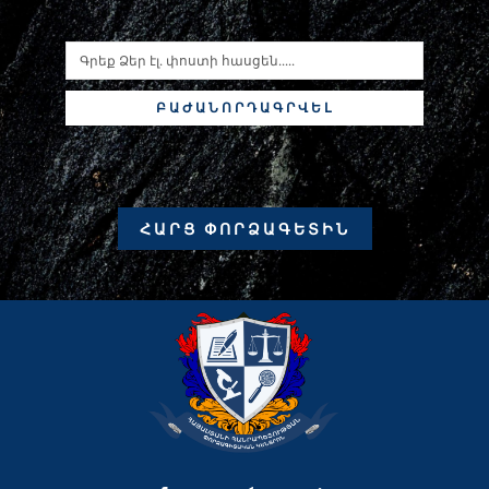
ԲԱԺԱՆՈՐԴԱԳՐՎԵԼ
ՀԱՐՑ ՓՈՐՁԱԳԵՏԻՆ