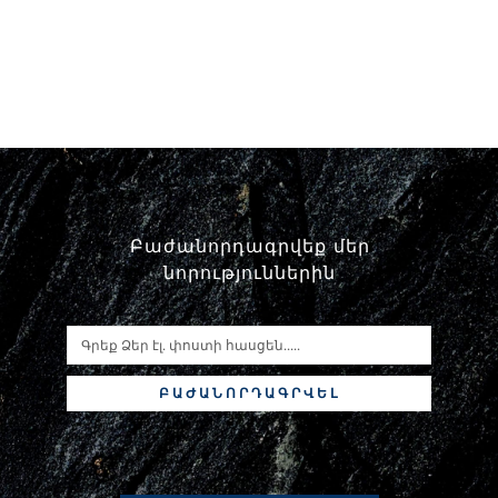
Բաժանորդագրվեք մեր
նորություններին
ԲԱԺԱՆՈՐԴԱԳՐՎԵԼ