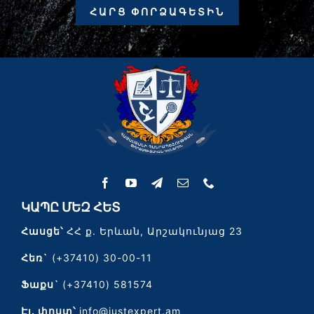
ՀԱՐՑ ՓՈՐՁԱԳԵՏԻՆ
ԿԱՊԸ ՄԵԶ ՀԵՏ
Հասցե՝
ՀՀ ք. Երևան, Արշակունյաց 23
Հեռ`
(+37410) 30-00-11
Ֆաքս`
(+37410) 581574
Էլ․ փոստ՝
info@justexpert.am