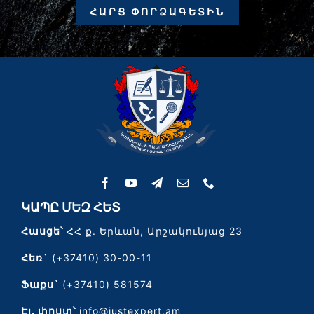
ՀԱՐՑ ՓՈՐՁԱԳԵՏԻՆ
ԿԱՊԸ ՄԵԶ ՀԵՏ
Հասցե՝
ՀՀ ք. Երևան, Արշակունյաց 23
Հեռ`
(+37410) 30-00-11
Ֆաքս`
(+37410) 581574
Էլ․ փոստ՝
info@justexpert.am