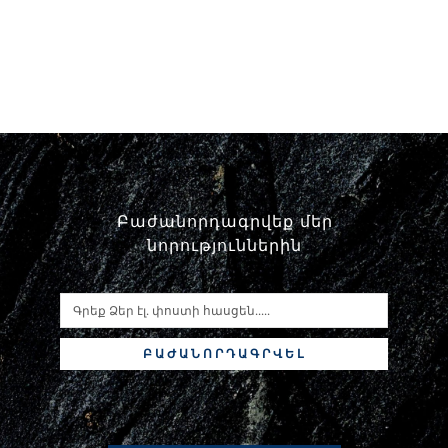
Բաժանորդագրվեք մեր
նորություններին
ԲԱԺԱՆՈՐԴԱԳՐՎԵԼ