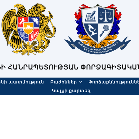
Ի ՀԱՆՐԱՊԵՏՈՒԹՅԱՆ ՓՈՐՁԱԳԻՏԱԿԱ
նի պատմություն
Բաժիններ
Փորձաքննությունն
Կայքի քարտեզ