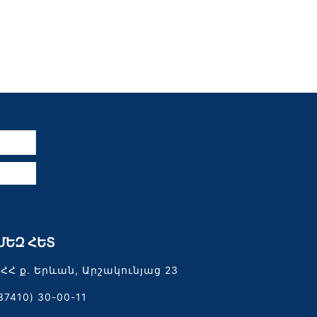
ն
ՄԵԶ ՀԵՏ
ՀՀ ք. Երևան, Արշակունյաց 23
37410) 30-00-11