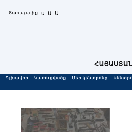
Skip
to
Ա
Տառաչափ։
Ա
Ա
Ա
content
ՀԱՅԱՍՏԱՆ
Գլխավոր
Կառուցվածք
Մեր կենտրոնը
Կենտրո