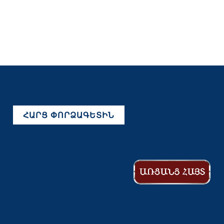
ՀԱՐՑ ՓՈՐՁԱԳԵՏԻՆ