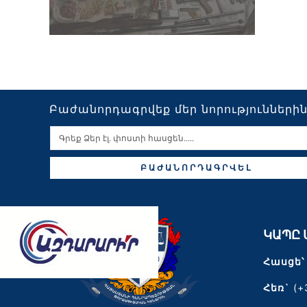
Բաժանորդագրվեք մեր նորությունների
ԲԱԺԱՆՈՐԴԱԳՐՎԵԼ
ԿԱՊԸ 
Հասցե՝
Հեռ`
(+