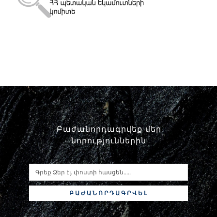
Փորձաքննությունների տեսակները
Նորություններ
Գրադարան
Կայքի քարտեզ
Բաժանորդագրվեք մեր
նորություններին
ԲԱԺԱՆՈՐԴԱԳՐՎԵԼ