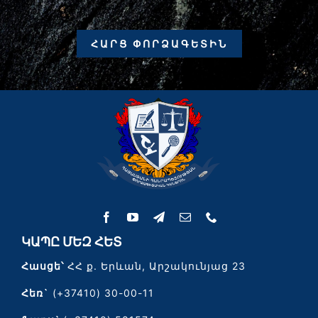
ՀԱՐՑ ՓՈՐՁԱԳԵՏԻՆ
ԿԱՊԸ ՄԵԶ ՀԵՏ
Հասցե՝
ՀՀ ք. Երևան, Արշակունյաց 23
Հեռ`
(+37410) 30-00-11