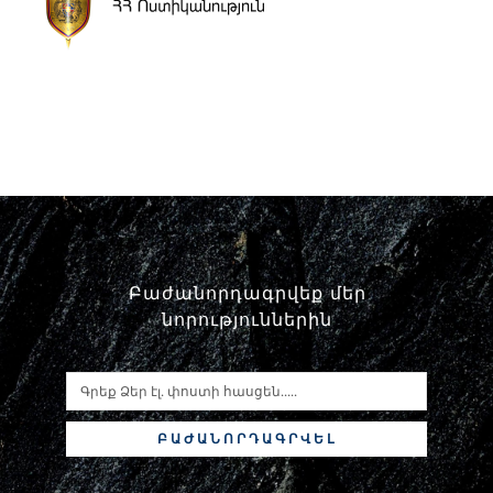
Փորձաքննությունների տեսակները
Նորություններ
Գրադարան
Կայքի քարտեզ
Բաժանորդագրվեք մեր
նորություններին
ԲԱԺԱՆՈՐԴԱԳՐՎԵԼ