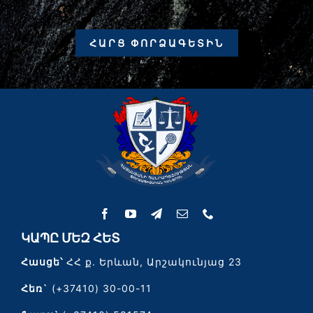
ՀԱՐՑ ՓՈՐՁԱԳԵՏԻՆ
ԿԱՊԸ ՄԵԶ ՀԵՏ
Հասցե՝
ՀՀ ք. Երևան, Արշակունյաց 23
Հեռ`
(+37410) 30-00-11