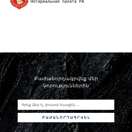
Փորձաքննությունների տեսակները
Նորություններ
Գրադարան
Կայքի քարտեզ
Բաժանորդագրվեք մեր
նորություններին
ԲԱԺԱՆՈՐԴԱԳՐՎԵԼ