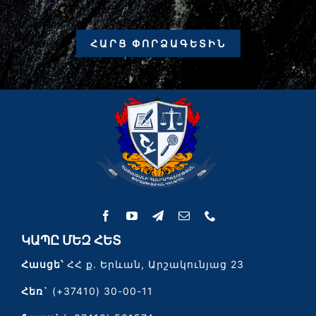
ՀԱՐՑ ՓՈՐՁԱԳԵՏԻՆ
ԿԱՊԸ ՄԵԶ ՀԵՏ
Հասցե՝
ՀՀ ք. Երևան, Արշակունյաց 23
Հեռ`
(+37410) 30-00-11