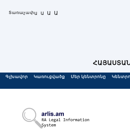
Skip
to
Ա
Տառաչափ։
Ա
Ա
Ա
content
ՀԱՅԱՍՏԱՆ
Գլխավոր
Կառուցվածք
Մեր կենտրոնը
Կենտրո