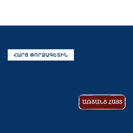
ՀԱՐՑ ՓՈՐՁԱԳԵՏԻՆ