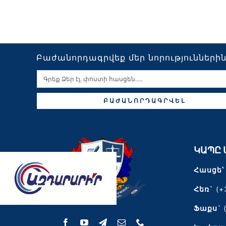
Բաժանորդագրվեք մեր նորությունների
ԲԱԺԱՆՈՐԴԱԳՐՎԵԼ
ԿԱՊԸ 
Հասցե՝
Հեռ`
(+
Ֆաքս`