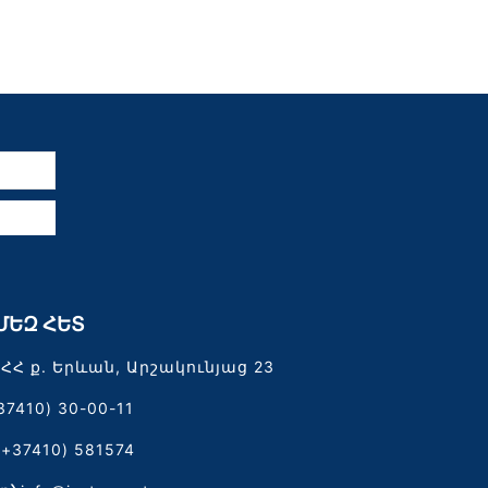
ն
ՄԵԶ ՀԵՏ
ՀՀ ք. Երևան, Արշակունյաց 23
37410) 30-00-11
(+37410) 581574