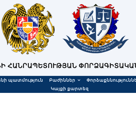
Ի ՀԱՆՐԱՊԵՏՈՒԹՅԱՆ ՓՈՐՁԱԳԻՏԱԿԱ
նի պատմություն
Բաժիններ
Փորձաքննությունն
Կայքի քարտեզ