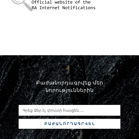
Փորձաքննությունների տեսակները
Նորություններ
Գրադարան
Կայքի քարտեզ
Բաժանորդագրվեք մեր
նորություններին
ԲԱԺԱՆՈՐԴԱԳՐՎԵԼ