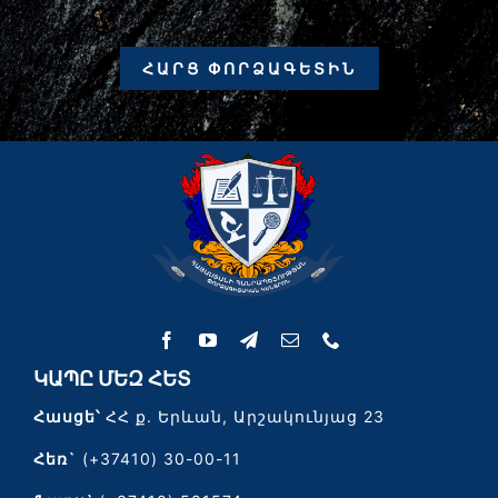
ՀԱՐՑ ՓՈՐՁԱԳԵՏԻՆ
ԿԱՊԸ ՄԵԶ ՀԵՏ
Հասցե՝
ՀՀ ք. Երևան, Արշակունյաց 23
Հեռ`
(+37410) 30-00-11