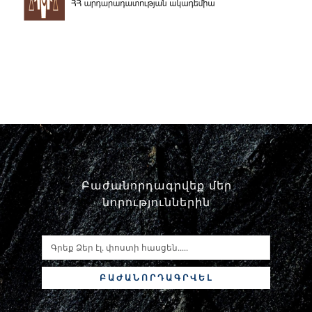
Փորձաքննությունների տեսակները
Նորություններ
Գրադարան
Կայքի քարտեզ
Բաժանորդագրվեք մեր
նորություններին
ԲԱԺԱՆՈՐԴԱԳՐՎԵԼ