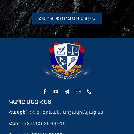
ՀԱՐՑ ՓՈՐՁԱԳԵՏԻՆ
ԿԱՊԸ ՄԵԶ ՀԵՏ
Հասցե՝
ՀՀ ք. Երևան, Արշակունյաց 23
Հեռ`
(+37410) 30-00-11