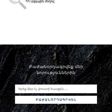
Փորձաքննությունների տեսակները
Նորություններ
Գրադարան
Կայքի քարտեզ
Բաժանորդագրվեք մեր
նորություններին
ԲԱԺԱՆՈՐԴԱԳՐՎԵԼ