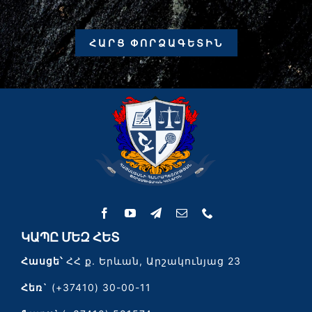
ՀԱՐՑ ՓՈՐՁԱԳԵՏԻՆ
ԿԱՊԸ ՄԵԶ ՀԵՏ
Հասցե՝
ՀՀ ք. Երևան, Արշակունյաց 23
Հեռ`
(+37410) 30-00-11