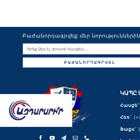
Բաժանորդագրվեք մեր նորությունների
ԲԱԺԱՆՈՐԴԱԳՐՎԵԼ
ԿԱՊԸ 
Հասցե՝
Հեռ`
(+
Ֆաքս`