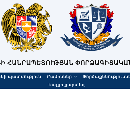
Ի ՀԱՆՐԱՊԵՏՈՒԹՅԱՆ ՓՈՐՁԱԳԻՏԱԿԱ
նի պատմություն
Բաժիններ
Փորձաքննությունն
Կայքի քարտեզ