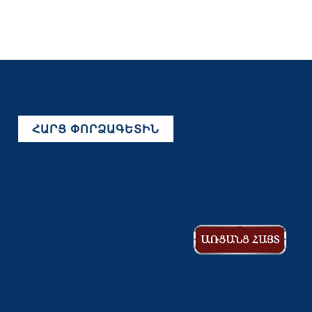
ՀԱՐՑ ՓՈՐՁԱԳԵՏԻՆ