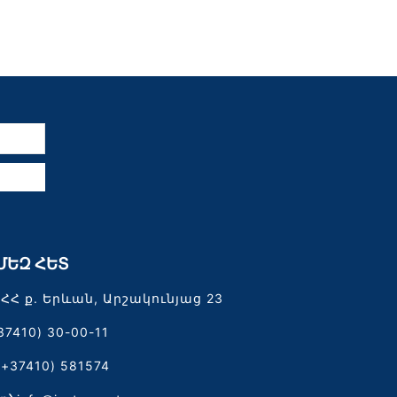
ն
ՄԵԶ ՀԵՏ
ՀՀ ք. Երևան, Արշակունյաց 23
37410) 30-00-11
(+37410) 581574