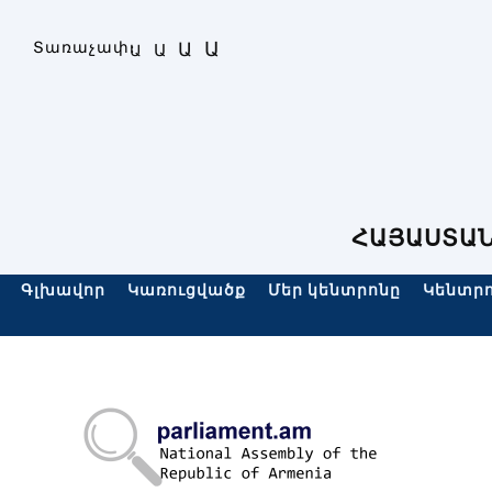
Skip
to
Ա
Տառաչափ։
Ա
Ա
Ա
content
ՀԱՅԱՍՏԱՆ
Գլխավոր
Կառուցվածք
Մեր կենտրոնը
Կենտրո