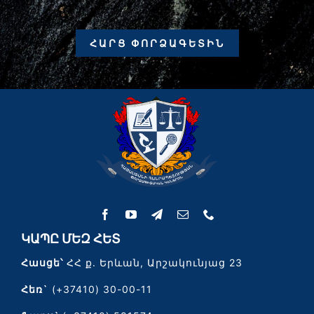
ՀԱՐՑ ՓՈՐՁԱԳԵՏԻՆ
ԿԱՊԸ ՄԵԶ ՀԵՏ
Հասցե՝
ՀՀ ք. Երևան, Արշակունյաց 23
Հեռ`
(+37410) 30-00-11