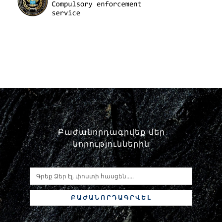
Փորձաքննությունների տեսակները
Նորություններ
Գրադարան
Կայքի քարտեզ
Բաժանորդագրվեք մեր
նորություններին
ԲԱԺԱՆՈՐԴԱԳՐՎԵԼ