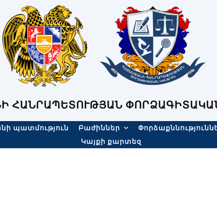
Ի ՀԱՆՐԱՊԵՏՈՒԹՅԱՆ ՓՈՐՁԱԳԻՏԱԿԱ
նի պատմություն
Բաժիններ
Փորձաքննությունն
Կայքի քարտեզ