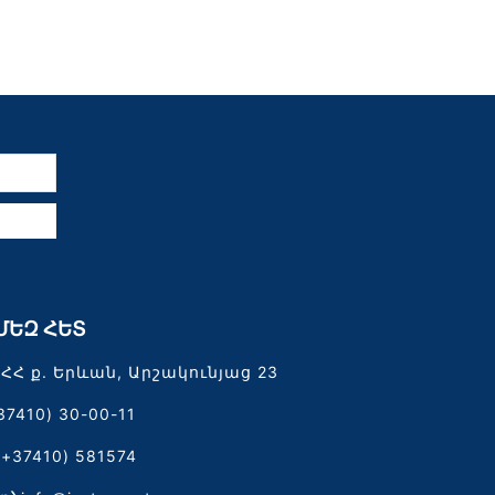
ն
ՄԵԶ ՀԵՏ
ՀՀ ք. Երևան, Արշակունյաց 23
37410) 30-00-11
(+37410) 581574