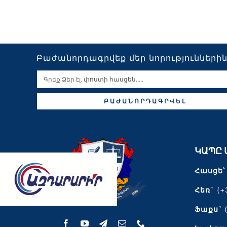
Բաժանորդագրվեք մեր նորությունների
ԲԱԺԱՆՈՐԴԱԳՐՎԵԼ
ԿԱՊԸ 
Հասցե՝
Հեռ`
(+
Ֆաքս`