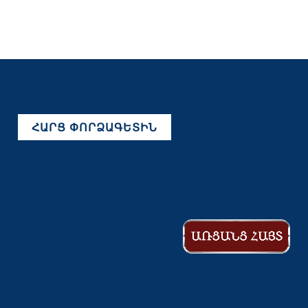
ՀԱՐՑ ՓՈՐՁԱԳԵՏԻՆ