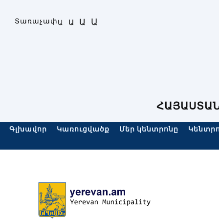
Skip
to
Ա
Տառաչափ։
Ա
Ա
Ա
content
ՀԱՅԱՍՏԱՆ
Գլխավոր
Կառուցվածք
Մեր կենտրոնը
Կենտրո