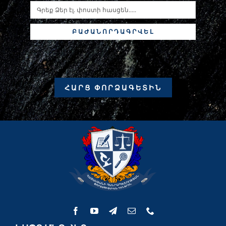
ԲԱԺԱՆՈՐԴԱԳՐՎԵԼ
ՀԱՐՑ ՓՈՐՁԱԳԵՏԻՆ