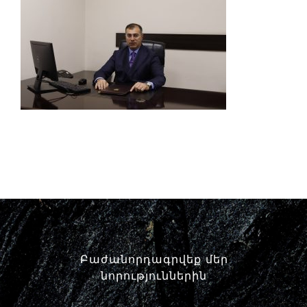
Փորձաքննությունների տեսակները
Նորություններ
Գրադարան
Կայքի քարտեզ
Բաժանորդագրվեք մեր
նորություններին