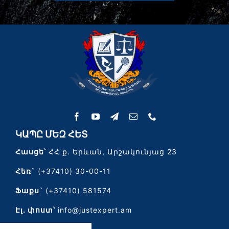
ԿԱՊԸ ՄԵԶ ՀԵՏ
Հասցե՝
ՀՀ ք. Երևան, Արշակունյաց 23
Հեռ`
(+37410) 30-00-11
Ֆաքս`
(+37410) 581574
Էլ․ փոստ՝
info@justexpert.am