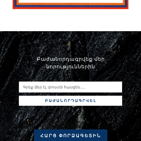
Բաժանորդագրվեք մեր
նորություններին
ԲԱԺԱՆՈՐԴԱԳՐՎԵԼ
ՀԱՐՑ ՓՈՐՁԱԳԵՏԻՆ