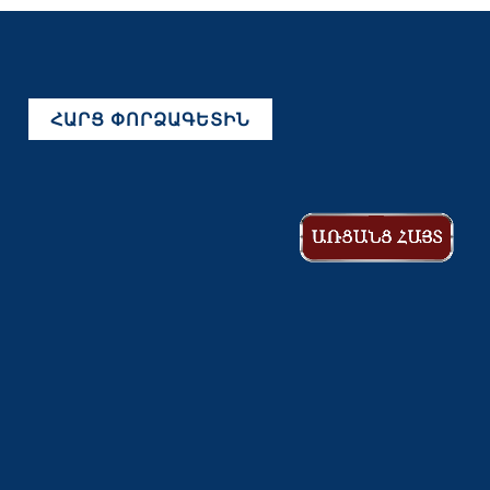
ՀԱՐՑ ՓՈՐՁԱԳԵՏԻՆ