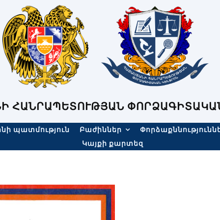
Ի ՀԱՆՐԱՊԵՏՈՒԹՅԱՆ ՓՈՐՁԱԳԻՏԱԿԱ
նի պատմություն
Բաժիններ
Փորձաքննությունն
Կայքի քարտեզ