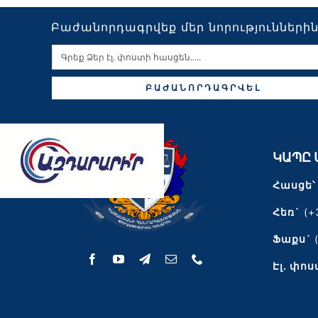
Բաժանորդագրվեք մեր նորությունների
ԲԱԺԱՆՈՐԴԱԳՐՎԵԼ
ԿԱՊԸ 
Հասցե՝
Հեռ`
(+
Ֆաքս`
Էլ․ փոս