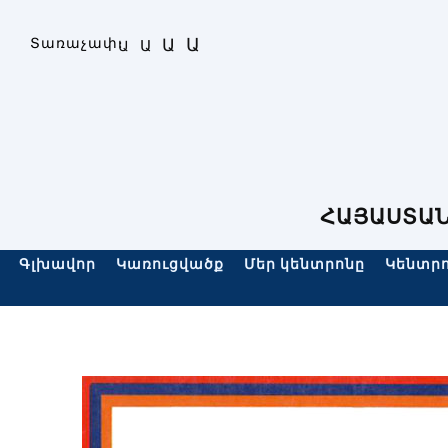
Skip
to
Ա
Տառաչափ։
Ա
Ա
Ա
content
ՀԱՅԱՍՏԱՆ
Գլխավոր
Կառուցվածք
Մեր կենտրոնը
Կենտրո