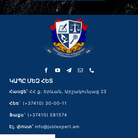
ԿԱՊԸ ՄԵԶ ՀԵՏ
Հասցե՝
ՀՀ ք. Երևան, Արշակունյաց 23
Հեռ`
(+37410) 30-00-11
Ֆաքս`
(+37410) 581574
Էլ․ փոստ՝
info@justexpert.am