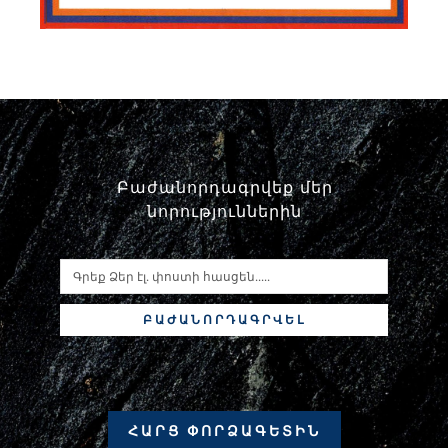
Բաժանորդագրվեք մեր
նորություններին
ԲԱԺԱՆՈՐԴԱԳՐՎԵԼ
ՀԱՐՑ ՓՈՐՁԱԳԵՏԻՆ