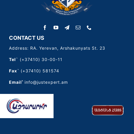
CONTACT US
Address: RA. Yerevan, Arshakunyats St. 23
Tel`
(+37410) 30-00-11
Fax`
(+37410) 581574
Email՝
info@justexpert.am