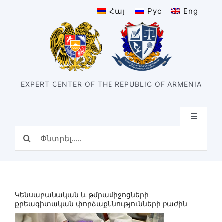
Skip
Հայ
Рус
Eng
to
content
EXPERT CENTER OF THE REPUBLIC OF ARMENIA
Toggle
Navigatio
Search
Home
for:
Structure
Our center
History of the center
Կենսաբանական և թմրամիջոցների
Divisions
քրեագիտական փորձաքննությունների բաժին
Types of expertise