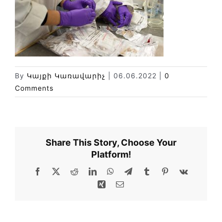
News
Library
Site map
By
Կայքի Կառավարիչ
|
06.06.2022
|
0
Comments
Share This Story, Choose Your
Platform!
Facebook
X
Reddit
LinkedIn
WhatsApp
Telegram
Tumblr
Pinterest
Vk
Xing
Email