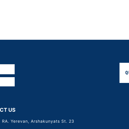
Q
CT US
 RA. Yerevan, Arshakunyats St. 23