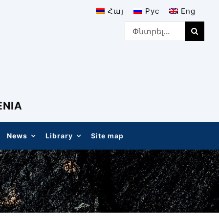
Հայ
Рус
Eng
Search
for:
ENIA
News
Library
Site map