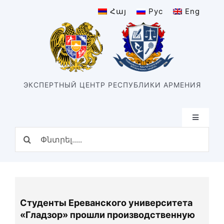
Skip
Հայ
Рус
Eng
to
content
ЭКСПЕРТНЫЙ ЦЕНТР РЕСПУБЛИКИ АРМЕНИЯ
Toggle
Navigatio
Search
Главная
for:
Структура
Наш центр
История центра
Студенты Ереванского университета
Подразделения
«Гладзор» прошли производственную
Виды экспертизы