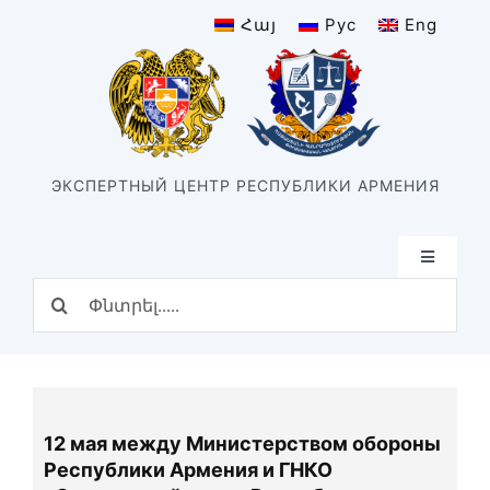
Skip
Հայ
Рус
Eng
to
content
ЭКСПЕРТНЫЙ ЦЕНТР РЕСПУБЛИКИ АРМЕНИЯ
Toggle
Navigatio
Search
Главная
for:
Структура
Наш центр
История центра
12 мая между Министерством обороны
Подразделения
Республики Армения и ГНКО
Виды экспертизы