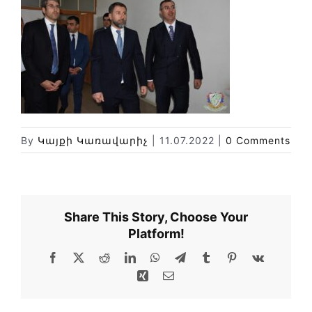
Новости
Библиотека
Карта сайта
By
Կայքի Կառավարիչ
|
11.07.2022
|
0 Comments
Share This Story, Choose Your
Platform!
Facebook
X
Reddit
LinkedIn
WhatsApp
Telegram
Tumblr
Pinterest
Vk
Xing
Email