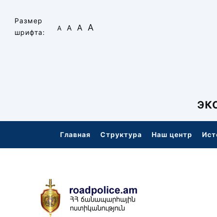
Skip
to
Размер
А
А
А
А
content
шрифта:
ЭК
Главная
Структура
Наш центр
Ист