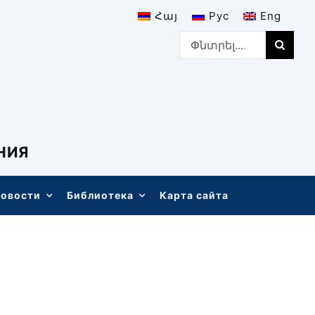
Հայ
Рус
Eng
Search
for:
НИЯ
овости
Библиотека
Карта сайта