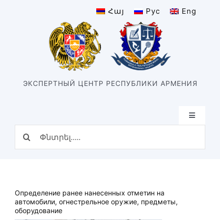
Skip
Հայ
Рус
Eng
to
content
ЭКСПЕРТНЫЙ ЦЕНТР РЕСПУБЛИКИ АРМЕНИЯ
Toggle
Navigatio
Search
Главная
for:
Структура
Наш центр
История центра
Определение ранее нанесенных отметин на
Подразделения
автомобили, огнестрельное оружие, предметы,
оборудование
Виды экспертизы