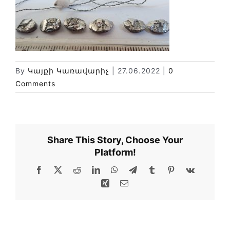
Новости
Библиотека
Карта сайта
By
Կայքի Կառավարիչ
|
27.06.2022
|
0
Comments
Share This Story, Choose Your
Platform!
Facebook
X
Reddit
LinkedIn
WhatsApp
Telegram
Tumblr
Pinterest
Vk
Xing
Email