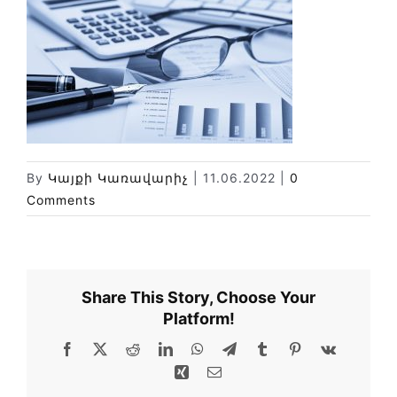
Новости
Библиотека
Карта сайта
By
Կայքի Կառավարիչ
|
11.06.2022
|
0
Comments
Share This Story, Choose Your
Platform!
Facebook
X
Reddit
LinkedIn
WhatsApp
Telegram
Tumblr
Pinterest
Vk
Xing
Email