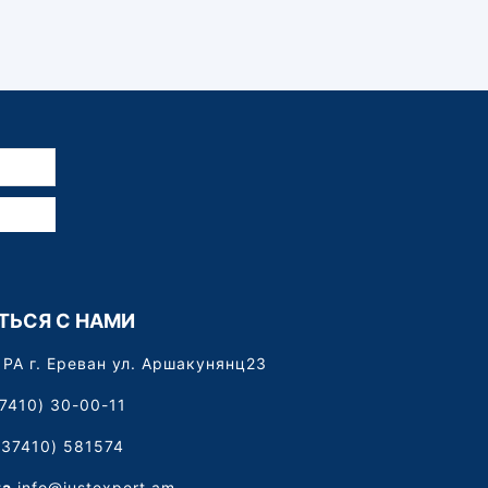
ТЬСЯ С НАМИ
РА г. Ереван ул. Аршакунянц23
7410) 30-00-11
+37410) 581574
та
info@justexpert.am