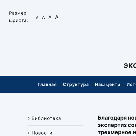
Skip
to
Размер
А
А
А
А
content
шрифта:
ЭК
Главная
Структура
Наш центр
Ист
Благодаря но
Библиотека
экспертиз со
трехмерное и
Новости