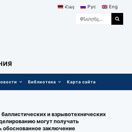
Հայ
Рус
Eng
Search
for:
НИЯ
овости
Библиотека
Карта сайта
 баллистических и взрывотехнических
оделированию могут получать
ь обоснованное заключение