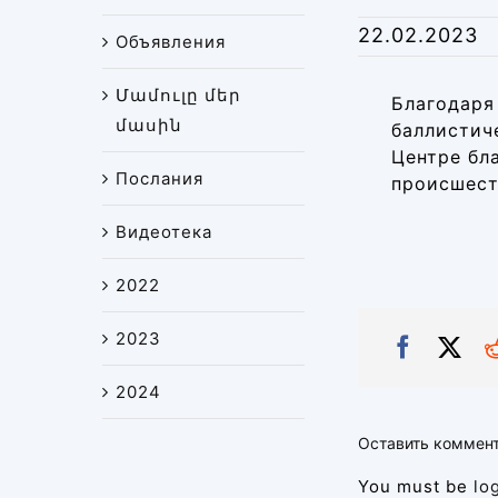
22.02.2023
Объявления
Մամուլը մեր
Благодаря
մասին
баллистич
Центре бл
Послания
происшест
Видеотека
2022
2023
2024
Оставить коммен
You must be
lo