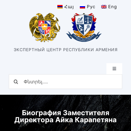
Skip
Հայ
Рус
Eng
to
content
ЭКСПЕРТНЫЙ ЦЕНТР РЕСПУБЛИКИ АРМЕНИЯ
Toggle
Navigatio
Search
Главная
for:
Структура
Наш центр
История центра
Биография Заместителя
Директора Айка Карапетяна
Подразделения
Виды экспертизы