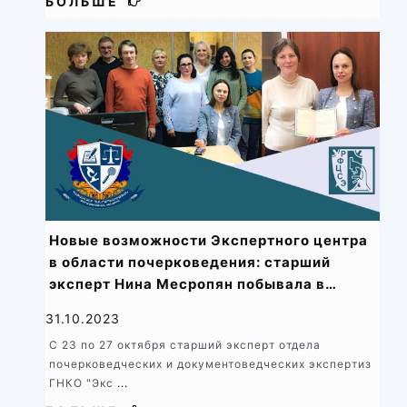
БОЛЬШЕ
Новые возможности Экспертного центра
в области почерковедения: старший
эксперт Нина Месропян побывала в
Федеральном центре судебной
31.10.2023
экспертизы министерства юстиции
С 23 по 27 октября старший эксперт отдела
Российской Федерации
почерковедческих и документоведческих экспертиз
ГНКО "Экс
...