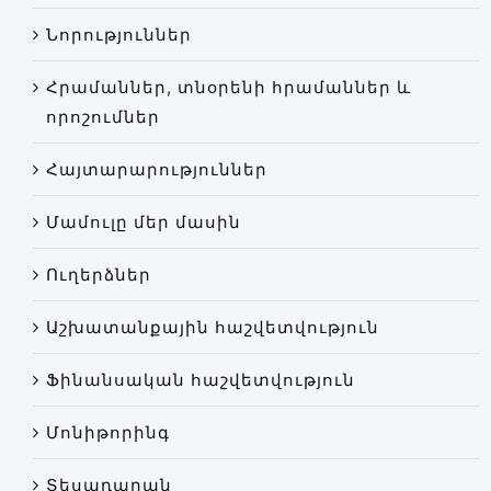
Փորձաքննությունների տեսակները
Նորություններ
Նորություններ
Հրամաններ, տնօրենի հրամաններ և
Գրադարան
որոշումներ
Կայքի քարտեզ
Հայտարարություններ
Մամուլը մեր մասին
Ուղերձներ
Աշխատանքային հաշվետվություն
Ֆինանսական հաշվետվություն
Մոնիթորինգ
Տեսադարան