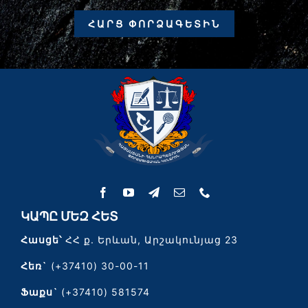
ՀԱՐՑ ՓՈՐՁԱԳԵՏԻՆ
ԿԱՊԸ ՄԵԶ ՀԵՏ
Հասցե՝
ՀՀ ք. Երևան, Արշակունյաց 23
Հեռ`
(+37410) 30-00-11
Ֆաքս`
(+37410) 581574