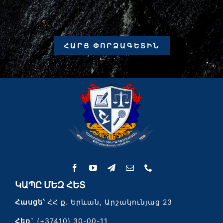
ՀԱՐՑ ՓՈՐՁԱԳԵՏԻՆ
ԿԱՊԸ ՄԵԶ ՀԵՏ
Հասցե՝
ՀՀ ք. Երևան, Արշակունյաց 23
Հեռ`
(+37410) 30-00-11