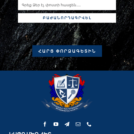
ԲԱԺԱՆՈՐԴԱԳՐՎԵԼ
ՀԱՐՑ ՓՈՐՁԱԳԵՏԻՆ