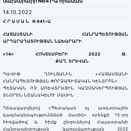
նախարարի N641-Ա հրաման
14.10.2022
Հ Ր Ա Մ Ա Ն N
641
–
Ա
ՀԱՅԱՍՏԱՆԻ ՀԱՆՐԱՊԵՏՈՒԹՅԱՆ
ԱՐԴԱՐԱԴԱՏՈՒԹՅԱՆ ՆԱԽԱՐԱՐԻ
«
14»
ՀՈԿՏԵՄԲԵՐԻ
20
22
Թ.
ՔԱՂ. ԵՐԵՎԱՆ
ԴԱՎԻԹ ՂՈՒԼՅԱՆԻՆ «ՀԱՅԱՍՏԱՆԻ
ՀԱՆՐԱՊԵՏՈՒԹՅԱՆ ՓՈՐՁԱԳԻՏԱԿԱՆ ԿԵՆՏՐՈՆ»
ՊԵՏԱԿԱՆ ՈՉ ԱՌԵՎՏՐԱՅԻՆ ԿԱԶՄԱԿԵՐՊՈՒԹՅԱՆ
ՏՆՕՐԵՆ ՆՇԱՆԱԿԵԼՈՒ ՄԱՍԻՆ
Ղեկավարվելով «Պետական ոչ առևտրային
կազմակերպությունների մասին» օրենքի 15-րդ
հոդվածով և հիմք ընդունելով Հայաստանի
Հանրապետության կառավարության 2022