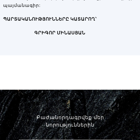
պայմանագիր:
ՊԱՐՏԱԿԱՆՈՒԹՅՈՒՆՆԵՐԸ ԿԱՏԱՐՈՂ՝
ԳՐԻԳՈՐ ՄԻՆԱՍՅԱՆ
Բաժանորդագրվեք մեր
նորություններին