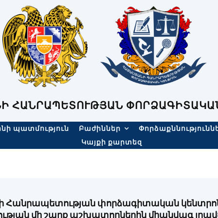
Ի ՀԱՆՐԱՊԵՏՈՒԹՅԱՆ ՓՈՐՁԱԳԻՏԱԿԱ
նի պատմություն
Բաժիններ
Փորձաքննությունն
Կայքի քարտեզ
 Հանրապետության փորձագիտական կենտրոն
ւթյան մի շարք աշխատողներին միանվագ լրավ