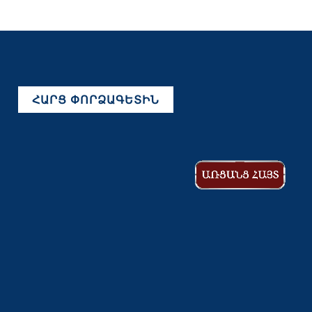
ՀԱՐՑ ՓՈՐՁԱԳԵՏԻՆ