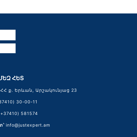
ն
ՄԵԶ ՀԵՏ
ՀՀ ք. Երևան, Արշակունյաց 23
37410) 30-00-11
(+37410) 581574
տ՝
info@justexpert.am