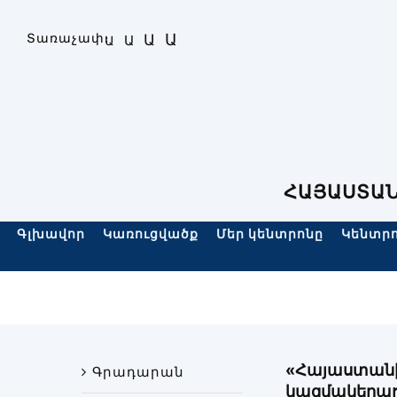
Skip
to
Ա
Տառաչափ։
Ա
Ա
Ա
content
ՀԱՅԱՍՏԱՆ
Գլխավոր
Կառուցվածք
Մեր կենտրոնը
Կենտրո
«Հայաստանի
Գրադարան
կազմակերպո