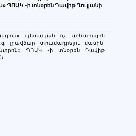
ՊՈԱԿ -ի տնоրեն Դավիթ Ղուլյանի
նտրոն» պետական ոչ առևտրային
ագ լրավճար տրամադրելու մասին
նտրոն» ՊՈԱԿ -ի տնоրեն Դավիթ
ան