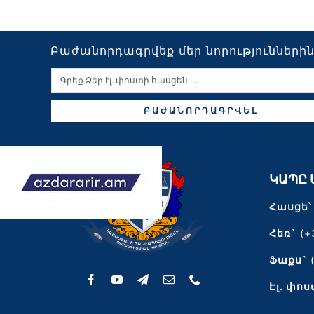
Բաժանորդագրվեք մեր նորությունների
ԲԱԺԱՆՈՐԴԱԳՐՎԵԼ
ԿԱՊԸ 
Հասցե՝
Հեռ`
(+
Ֆաքս`
Էլ․ փոս